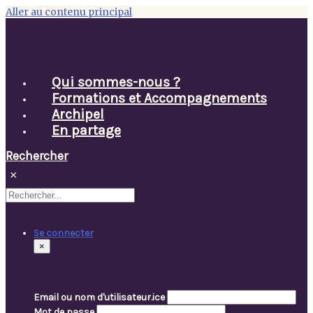
Aller au contenu principal
Qui sommes-nous ?
Formations et Accompagnements
Archipel
En partage
Rechercher
×
Se connecter
×
Se connecter
Email ou nom d'utilisateur.ice
Mot de passe