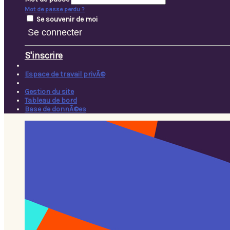
Mot de passe perdu ?
Se souvenir de moi
Se connecter
S'inscrire
Espace de travail privÃ©
Gestion du site
Tableau de bord
Base de donnÃ©es