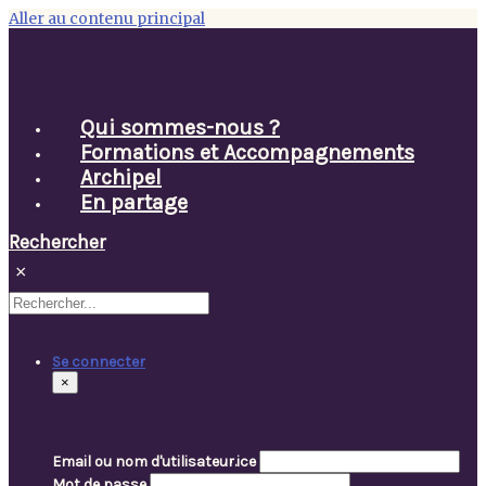
Aller au contenu principal
Qui sommes-nous ?
Formations et Accompagnements
Archipel
En partage
Rechercher
×
Se connecter
×
Se connecter
Email ou nom d'utilisateur.ice
Mot de passe