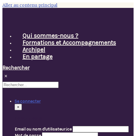
Aller au contenu principal
Qui sommes-nous ?
Formations et Accompagnements
Archipel
En partage
Rechercher
×
Se connecter
×
Se connecter
Email ou nom d'utilisateur.ice
Mot de passe