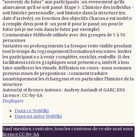
"souvenir du futur" aux participants : un evenement qu'ils
aimeraient qu'il se soit passé. Étape 3 : L'histoire des individus -
soit histoire personnelle , soit histoire dans la structure (ex.
date d'arrivée), en fonction des objectifs Chacun.e est invité.e
à remplir deux post-it : un post-it pour le passé, un pour le
futur (où je me vois dans le futur par exemple)
Commentaire
Méthode utilisée avec des groupes de 5 à 70
personnes
Variantes ou prolongements
La fresque reste visible pendant
tout le temps du regroupement/formation/rencontre. Inviter
les participant.e.s à venir compléter, enrichir, embellir. Si des
facilitateurs.trices graphiques sont présent.e.s, intérêt à leur
faire améliorer les visuels. Réflexion en cours -nous sommes
preneur.euses de propostions : comment traduire
numériquement les échangesn et en particulier l'histoire de la
structure
Auteur(s) et licence
Auteurs : Audrey Auriault et GARC.ESS
Licence : CC-by-SA
Dupliquer
Dans ce YesWiki
Dans un autre YesWiki
Sauf mention contraire, tous les contenus de ce site sont sous
licence CC-by-SA