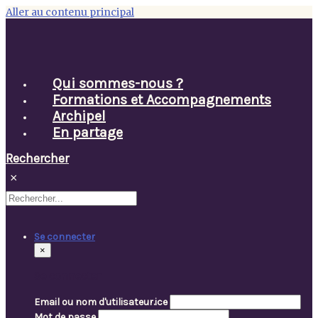
Aller au contenu principal
Qui sommes-nous ?
Formations et Accompagnements
Archipel
En partage
Rechercher
×
Se connecter
×
Se connecter
Email ou nom d'utilisateur.ice
Mot de passe