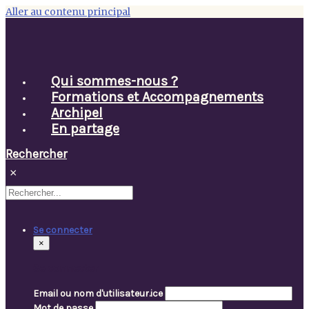
Aller au contenu principal
Qui sommes-nous ?
Formations et Accompagnements
Archipel
En partage
Rechercher
×
Se connecter
×
Se connecter
Email ou nom d'utilisateur.ice
Mot de passe